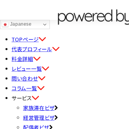
日本で暮らしていきたいアジア人の方へ
Japanese
アジア人
専門
TOPページ
の
代表プロフィール
料金詳細
在留ビザ
・
帰化
レビュー一覧
サービス
問い合わせ
申請サポート
コラム一覧
サービス
配偶者ビ
家族滞在ビザ
Marri
経営管理ビザ
配偶者ビザ