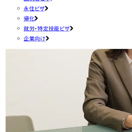
永住ビザ
帰化
就労・特定技能ビザ
企業向け