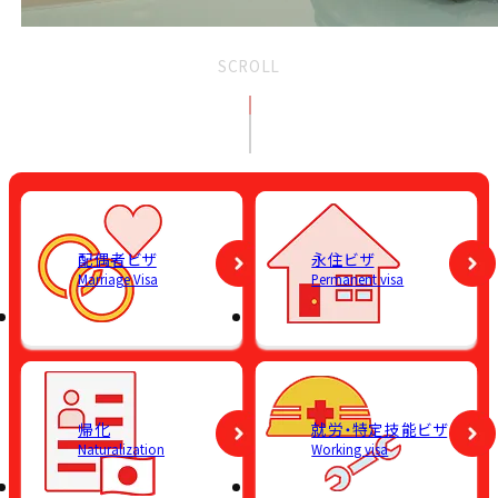
SCROLL
配偶者ビザ
永住ビザ
Marriage Visa
Permanent visa
帰化
就労・特定技能ビザ
Naturalization
Working visa