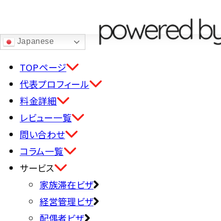
ホーム
コラム一覧ページ
Japanese
TOPページ
代表プロフィール
コラム一覧
料金詳細
レビュー一覧
サービス
問い合わせ
Column
コラム一覧
サービス
配偶者ビ
家族滞在ビザ
Marri
経営管理ビザ
配偶者ビザ